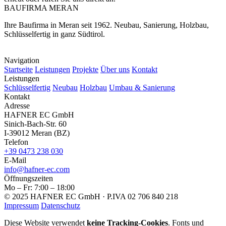
BAUFIRMA
MERAN
Ihre Baufirma in Meran seit 1962. Neubau, Sanierung, Holzbau,
Schlüsselfertig in ganz Südtirol.
Hafner EC GmbH · P.IVA 02 706 840 218
Navigation
Startseite
Leistungen
Projekte
Über uns
Kontakt
Leistungen
Schlüsselfertig
Neubau
Holzbau
Umbau & Sanierung
Kontakt
Adresse
HAFNER EC GmbH
Sinich-Bach-Str. 60
I-39012 Meran (BZ)
Telefon
+39 0473 238 030
E-Mail
info@hafner-ec.com
Öffnungszeiten
Mo – Fr: 7:00 – 18:00
© 2025 HAFNER EC GmbH · P.IVA 02 706 840 218
Impressum
Datenschutz
Diese Website verwendet
keine Tracking-Cookies
. Fonts und