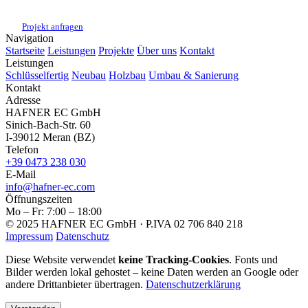
Hafner EC GmbH · P.IVA 02 706 840 218
Projekt anfragen
Navigation
Startseite
Leistungen
Projekte
Über uns
Kontakt
Leistungen
Schlüsselfertig
Neubau
Holzbau
Umbau & Sanierung
Kontakt
Adresse
HAFNER EC GmbH
Sinich-Bach-Str. 60
I-39012 Meran (BZ)
Telefon
+39 0473 238 030
E-Mail
info@hafner-ec.com
Öffnungszeiten
Mo – Fr: 7:00 – 18:00
© 2025 HAFNER EC GmbH · P.IVA 02 706 840 218
Impressum
Datenschutz
Diese Website verwendet
keine Tracking-Cookies
. Fonts und
Bilder werden lokal gehostet – keine Daten werden an Google oder
andere Drittanbieter übertragen.
Datenschutzerklärung